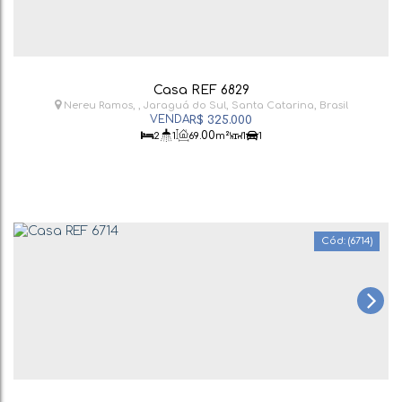
Casa REF 6829
Nereu Ramos
,
Jaraguá do Sul
,
Santa Catarina
,
Brasil
R$
325.000
.00
2
1
69
m²
1
1
(6714)