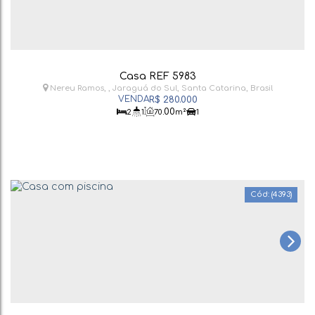
Casa REF 5983
Nereu Ramos
,
Jaraguá do Sul
,
Santa Catarina
,
Brasil
R$
280.000
.00
2
1
70
m²
1
(4393)