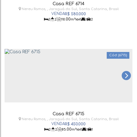
Casa REF 6714
Nereu Ramos
,
Jaraguá do Sul
,
Santa Catarina
,
Brasil
R$
580.000
.00
3
2
110
m²
1
1
2
(6715)
Casa REF 6715
Nereu Ramos
,
Jaraguá do Sul
,
Santa Catarina
,
Brasil
R$
450.000
.00
2
2
85
m²
1
1
1