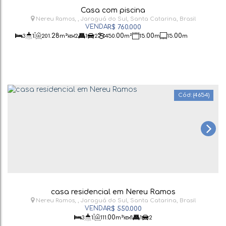
Casa com piscina
Nereu Ramos
,
Jaraguá do Sul
,
Santa Catarina
,
Brasil
R$
760.000
.28
.00
.00
.00
3
1
201
m²
2
1
2
450
m²
15
m
15
m
.00
.00
30
m
30
m
(4654)
casa residencial em Nereu Ramos
Nereu Ramos
,
Jaraguá do Sul
,
Santa Catarina
,
Brasil
R$
550.000
.00
3
1
111
m²
1
1
2