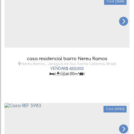
(3664)
casa residencial bairro Nereu Ramos
Nereu Ramos
,
Jaraguá do Sul
,
Santa Catarina
,
Brasil
R$
450.000
.00
2
1
60
m²
1
(5983)