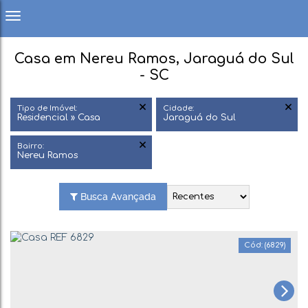
Casa em Nereu Ramos, Jaraguá do Sul
- SC
Tipo de Imóvel:
Cidade:
Residencial » Casa
Jaraguá do Sul
Bairro:
Nereu Ramos
Busca Avançada
(6829)