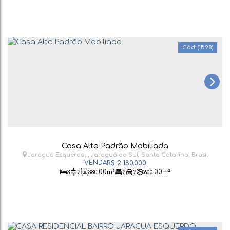
(1528)
Casa Alto Padrão Mobiliada
Jaraguá Esquerdo
,
Jaraguá do Sul
,
Santa Catarina
,
Brasil
R$
2.180.000
.00
.00
3
2
380
m²
2
2
600
m²