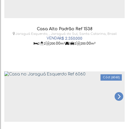
Casa Alto Padrão Ref 1538
Jaraguá Esquerdo
,
Jaraguá do Sul
,
Santa Catarina
,
Brasil
R$
2.350.000
.00
.00
2
2
200
m²
1
2
200
m²
(6060)