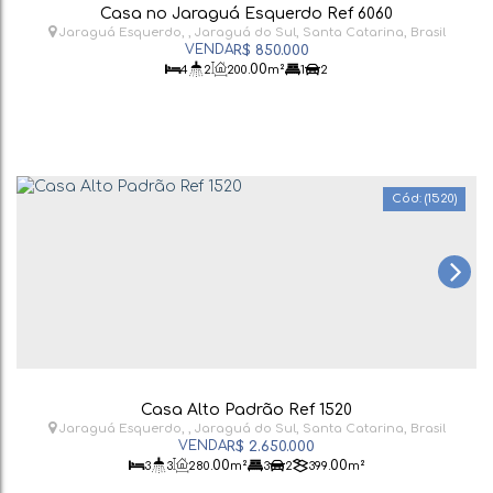
Casa no Jaraguá Esquerdo Ref 6060
Jaraguá Esquerdo
,
Jaraguá do Sul
,
Santa Catarina
,
Brasil
R$
850.000
.00
4
2
200
m²
1
2
(1520)
Casa Alto Padrão Ref 1520
Jaraguá Esquerdo
,
Jaraguá do Sul
,
Santa Catarina
,
Brasil
R$
2.650.000
.00
.00
3
3
280
m²
3
2
399
m²