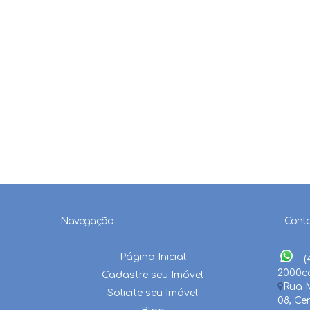
Navegação
Cont
Página Inicial
(
2000
c
Cadastre seu Imóvel
Rua M
Solicite seu Imóvel
08
,
Ce