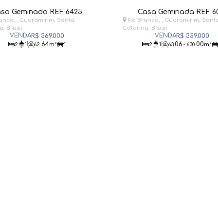
sa Geminada REF 6425
Casa Geminada REF 6
ranco
,
Guaramirim
,
Santa
Rio Branco
,
Guaramirim
,
Sant
na
,
Brasil
Catarina
,
Brasil
R$
369.000
R$
359.000
.64
.06
.00
2
1
62
m²
1
2
1
63
~ 630
m²