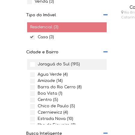
Venda (3)
Ca
Rio B
Tipo do Imóvel
Catari
Residencial (3)
Casa (3)
Cidade e Bairro
Jaraguá do Sul (195)
Água Verde (4)
Amizade (14)
Barra do Rio Cerro (8)
Boa Vista (1)
Centro (5)
Chico de Paulo (5)
Czerniewicz (4)
Estrada Nova (10)
Ilha da Figueira (8)
Jaraguá 84 (4)
Busca Inteligente