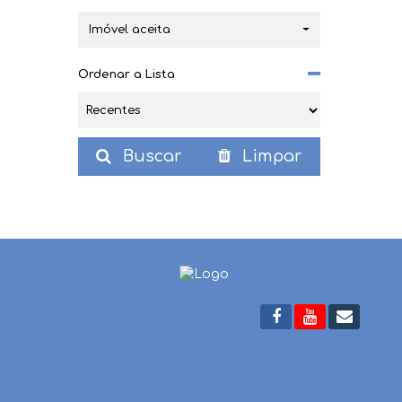
Corupá (1)
Imóvel aceita
Centro (1)
Ordenar a Lista
Buscar
Limpar