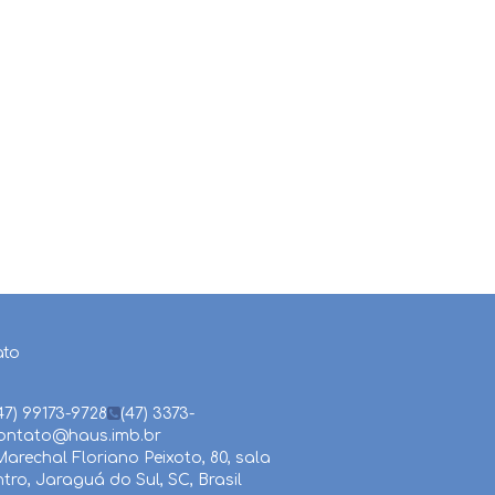
ato
47) 99173-9728
(47) 3373-
ontato@haus.imb.br
arechal Floriano Peixoto
,
80
,
sala
ntro
,
Jaraguá do Sul
,
SC
,
Brasil