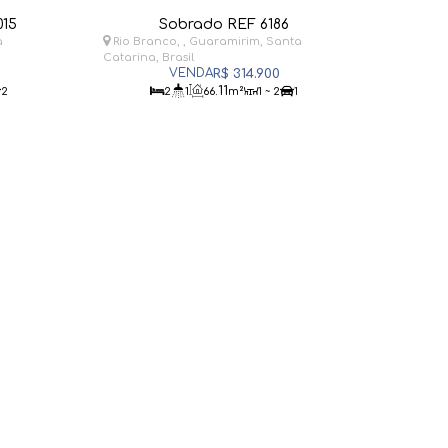
015
Sobrado REF 6186
a
Rio Branco
,
Guaramirim
,
Santa
Catarina
,
Brasil
R$
314.900
.11
2
2
1
66
m²
1 ~ 2
1