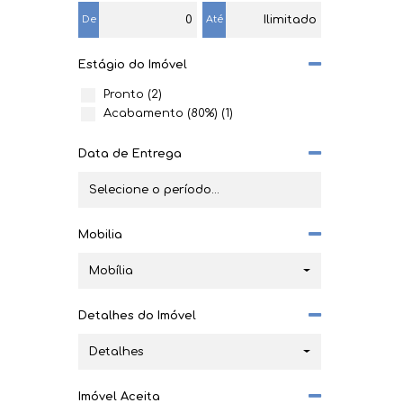
De
Até
Bananal do Sul (5)
Centro (1)
Cortiçeira (2)
Estágio do Imóvel
Escolinha (1)
Pronto (2)
Nova esperança (1)
Acabamento (80%) (1)
Rio Branco (3)
Schroeder (5)
Data de Entrega
Centro (1)
Centro (2)
Rio Hern (1)
Mobilia
Rio Hern (1)
Balneário Piçarras (2)
Mobília
Itacolomi (1)
Detalhes do Imóvel
Itacolomi (1)
Barra Velha (2)
Detalhes
Centro (1)
Imóvel Aceita
Itajuba (1)