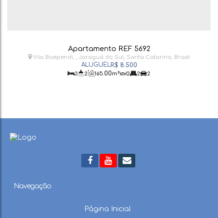
Apartamento REF 5692
Vila Baependi
,
Jaraguá do Sul
,
Santa Catarina
,
Brasil
R$
8.500
.00
3
2
165
m²
2
2
2
Navegação
Página Inicial