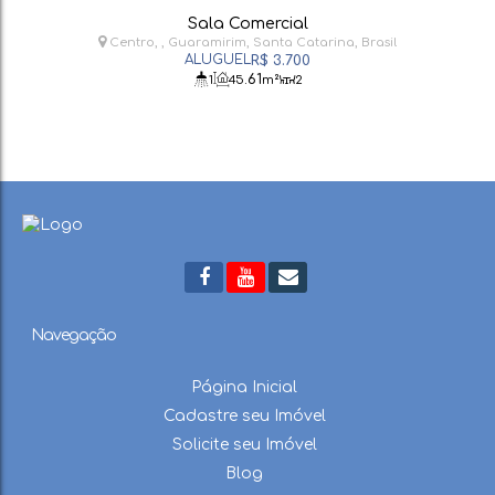
Sala Comercial
Centro
,
Guaramirim
,
Santa Catarina
,
Brasil
R$
3.700
.61
1
45
m²
2
Navegação
Página Inicial
Cadastre seu Imóvel
Solicite seu Imóvel
Blog