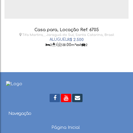
Casa para, Locação Ref: 6705
Tifa Martins
,
Jaraguá do Sul
,
Santa Catarina
,
Brasil
R$
2.500
.00
3
1
130
m²
1
2
Navegação
Página Inicial