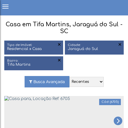
Casa em Tifa Martins, Jaraguá do Sul -
SC
Tipo de Imóvel:
Cidade:
Residencial » Casa
Jaraguá do Sul
Bairro:
Tifa Martins
Busca Avançada
(6705)