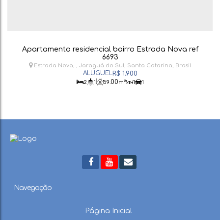
Apartamento residencial bairro Estrada Nova ref
6693
Estrada Nova
,
Jaraguá do Sul
,
Santa Catarina
,
Brasil
R$
1.900
.00
2
1
59
m²
1
1
Navegação
Página Inicial