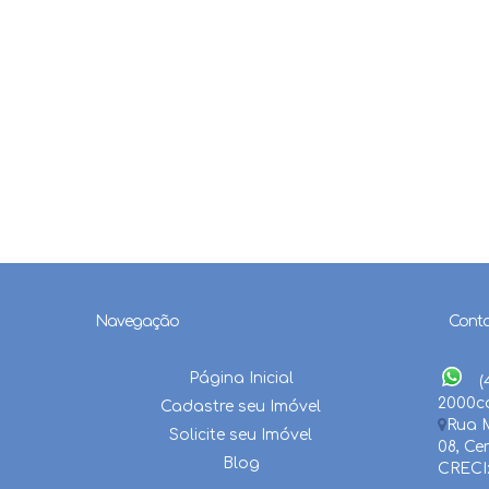
Navegação
Cont
Página Inicial
(
2000
c
Cadastre seu Imóvel
Rua M
Solicite seu Imóvel
08
,
Ce
Blog
CRECI: