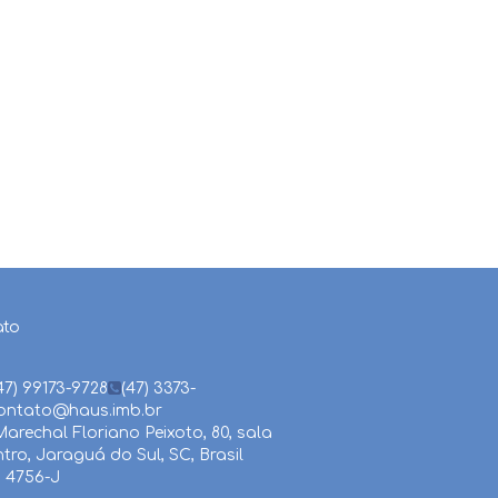
ato
47) 99173-9728
(47) 3373-
ontato@haus.imb.br
arechal Floriano Peixoto
,
80
,
sala
ntro
,
Jaraguá do Sul
,
SC
,
Brasil
 4756-J